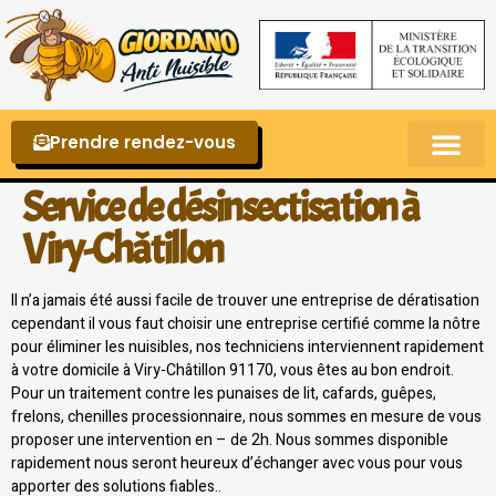
Prendre rendez-vous
Punaises de lit – La reconnaître et s’en 
Service de désinsectisation à
Viry-Châtillon
Il n’a jamais été aussi facile de trouver une entreprise de dératisation
cependant il vous faut choisir une entreprise certifié comme la nôtre
pour éliminer les nuisibles, nos techniciens interviennent rapidement
à votre domicile à Viry-Châtillon 91170, vous êtes au bon endroit.
Pour un traitement contre les punaises de lit, cafards, guêpes,
frelons, chenilles processionnaire, nous sommes en mesure de vous
proposer une intervention en – de 2h. Nous sommes disponible
rapidement nous seront heureux d’échanger avec vous pour vous
apporter des solutions fiables..