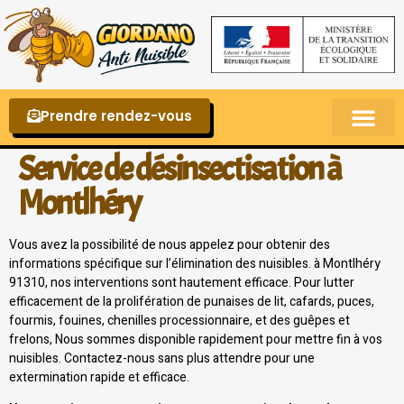
Prendre rendez-vous
Punaises de lit – La reconnaître et s’en 
Service de désinsectisation à
Montlhéry
Vous avez la possibilité de nous appelez pour obtenir des
informations spécifique sur l’élimination des nuisibles. à Montlhéry
91310, nos interventions sont hautement efficace. Pour lutter
efficacement de la prolifération de punaises de lit, cafards, puces,
fourmis, fouines, chenilles processionnaire, et des guêpes et
frelons, Nous sommes disponible rapidement pour mettre fin à vos
nuisibles. Contactez-nous sans plus attendre pour une
extermination rapide et efficace.