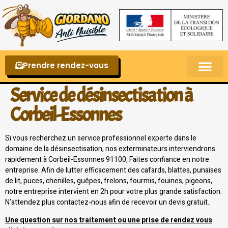
Prendre rendez-vous
Punaises de lit – La reconnaître et s’en 
Service de désinsectisation à
Corbeil-Essonnes
Si vous recherchez un service professionnel experte dans le
domaine de la désinsectisation, nos exterminateurs interviendrons
rapidement à Corbeil-Essonnes 91100, Faites confiance en notre
entreprise. Afin de lutter efficacement des cafards, blattes, punaises
de lit, puces, chenilles, guêpes, frelons, fourmis, fouines, pigeons,
notre entreprise intervient en 2h pour votre plus grande satisfaction.
N’attendez plus contactez-nous afin de recevoir un devis gratuit..
Une question sur nos traitement ou une prise de rendez vous