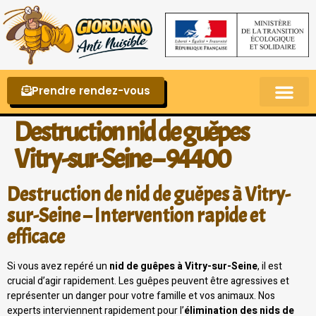
Prendre rendez-vous
Punaises de lit – La reconnaître et s’en 
Destruction nid de guêpes
Vitry-sur-Seine – 94400
Destruction de nid de guêpes à Vitry-
sur-Seine – Intervention rapide et
efficace
Si vous avez repéré un
nid de guêpes à Vitry-sur-Seine
, il est
crucial d’agir rapidement. Les guêpes peuvent être agressives et
représenter un danger pour votre famille et vos animaux. Nos
experts interviennent rapidement pour l’
élimination des nids de