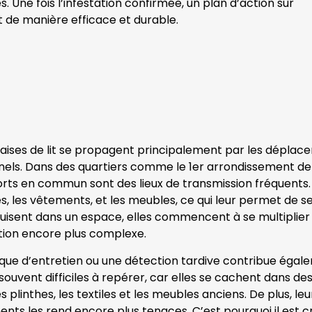
 Une fois l’infestation confirmée, un plan d’action sur
t de manière efficace et durable.
aises de lit se propagent principalement par les déplac
els. Dans des quartiers comme le 1er arrondissement de Par
rts en commun sont des lieux de transmission fréquents. 
, les vêtements, et les meubles, ce qui leur permet de se
duisent dans un espace, elles commencent à se multiplier
tion encore plus complexe.
ue d’entretien ou une détection tardive contribue égale
t souvent difficiles à repérer, car elles se cachent dans d
es plinthes, les textiles et les meubles anciens. De plus, 
ents les rend encore plus tenaces. C’est pourquoi il est c