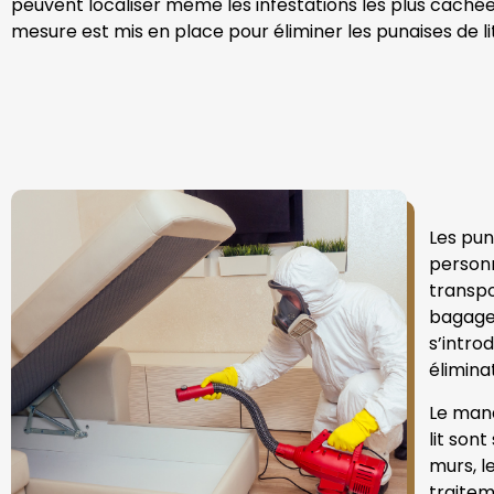
peuvent localiser même les infestations les plus cachées.
mesure est mis en place pour éliminer les punaises de li
Les pun
personn
transpo
bagages
s’intro
élimina
Le manq
lit son
murs, l
traitem