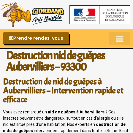
Prendre rendez-vous
Punaises de lit – La reconnaître et s’en 
Destruction nid de guêpes
Aubervilliers – 93300
Destruction de nid de guêpes à
Aubervilliers – Intervention rapide et
efficace
Vous avez remarqué un
nid de guêpes à Aubervilliers
? Ces
insectes peuvent être dangereux, surtout en cas d’allergie ou si le
nid est situé près d’une habitation. Nos experts en
destruction de
nids de guêpes
interviennent rapidement dans toute la Seine-Saint-