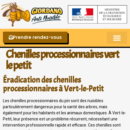
Prendre rendez-vous
Punaises de lit – La reconnaître et s’en 
Chenilles processionnaires vert
le petit
Éradication des chenilles
processionnaires à Vert-le-Petit
Les chenilles processionnaires du pin sont des nuisibles
particulièrement dangereux pour la santé des arbres, mais
également pour les habitants et les animaux domestiques. À Vert-le-
Petit, leur présence est un problème récurrent, nécessitant une
intervention professionnelle rapide et efficace. Ces chenilles sont