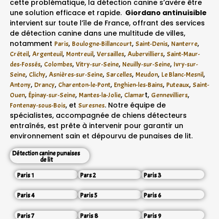
cette problématique, la détection canine s’avère être
une solution efficace et rapide.
Giordano antinuisible
intervient sur toute l’île de France, offrant des services
de détection canine dans une multitude de villes,
notamment
,
,
,
,
Paris
Boulogne-Billancourt
Saint-Denis
Nanterre
,
,
,
,
,
Créteil
Argenteuil
Montreuil
Versailles
Aubervilliers
Saint-Maur-
,
,
,
,
des-Fossés
Colombes
Vitry-sur-Seine
Neuilly-sur-Seine
Ivry-sur-
,
,
,
,
,
,
Seine
Clichy
Asnières-sur-Seine
Sarcelles
Meudon
Le Blanc-Mesnil
,
,
,
,
,
Antony
Drancy
Charenton-le-Pont
Enghien-les-Bains
Puteaux
Saint-
,
,
,
t,
,
Ouen
Épinay-sur-Seine
Mantes-la-Jolie
Clamar
Gennevilliers
, et
. Notre équipe de
Fontenay-sous-Bois
Suresnes
spécialistes, accompagnée de chiens détecteurs
entraînés, est prête à intervenir pour garantir un
environnement sain et dépourvu de punaises de lit.
Détection canine punaises
de lit
Paris 1
Pars 2
Paris 3
Paris 4
Paris 5
Paris 6
Paris 7
Paris 8
Paris 9