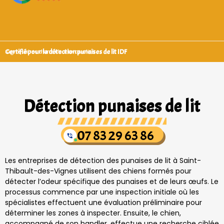
Certifié pour la détection punaises de lit IDF
Signataires d’une charte qualité
Détection punaises de lit
07 83 29 63 86
Les entreprises de détection des punaises de lit à Saint-
Thibault-des-Vignes utilisent des chiens formés pour
détecter l’odeur spécifique des punaises et de leurs œufs. Le
processus commence par une inspection initiale où les
spécialistes effectuent une évaluation préliminaire pour
déterminer les zones à inspecter. Ensuite, le chien,
accompagné de son handler, effectue une recherche ciblée