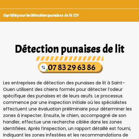
Certifié pour la détection punaises de lit IDF
Signataires d’une charte qualité
Détection punaises de lit
07 83 29 63 86
Les entreprises de détection des punaises de lit à Saint-
Ouen utilisent des chiens formés pour détecter l’odeur
spécifique des punaises et de leurs œufs. Le processus
commence par une inspection initiale où les spécialistes
effectuent une évaluation préliminaire pour déterminer les
zones à inspecter. Ensuite, le chien, accompagné de son
handler, effectue une recherche ciblée dans les zones
identifiées. Après l’inspection, un rapport détaillé est fourni,
indiquant les zones infestées et les recommandations de