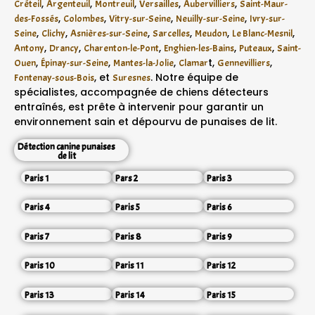
,
,
,
,
,
Créteil
Argenteuil
Montreuil
Versailles
Aubervilliers
Saint-Maur-
,
,
,
,
des-Fossés
Colombes
Vitry-sur-Seine
Neuilly-sur-Seine
Ivry-sur-
,
,
,
,
,
,
Seine
Clichy
Asnières-sur-Seine
Sarcelles
Meudon
Le Blanc-Mesnil
,
,
,
,
,
Antony
Drancy
Charenton-le-Pont
Enghien-les-Bains
Puteaux
Saint-
,
,
,
t,
,
Ouen
Épinay-sur-Seine
Mantes-la-Jolie
Clamar
Gennevilliers
, et
. Notre équipe de
Fontenay-sous-Bois
Suresnes
spécialistes, accompagnée de chiens détecteurs
entraînés, est prête à intervenir pour garantir un
environnement sain et dépourvu de punaises de lit.
Détection canine punaises
de lit
Paris 1
Pars 2
Paris 3
Paris 4
Paris 5
Paris 6
Paris 7
Paris 8
Paris 9
Paris 10
Paris 11
Paris 12
Paris 13
Paris 14
Paris 15