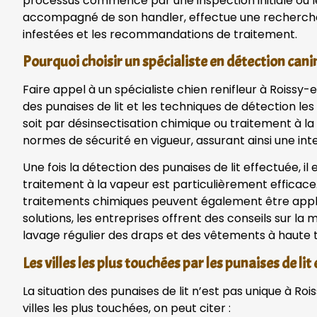
processus commence par une inspection initiale où les
accompagné de son handler, effectue une recherche cib
infestées et les recommandations de traitement.
Pourquoi choisir un spécialiste en détection cani
Faire appel à un spécialiste chien renifleur à Rois
des punaises de lit et les techniques de détection l
soit par désinsectisation chimique ou traitement à la
normes de sécurité en vigueur, assurant ainsi une inte
Une fois la détection des punaises de lit effectuée, i
traitement à la vapeur est particulièrement efficace. I
traitements chimiques peuvent également être appliq
solutions, les entreprises offrent des conseils sur la
lavage régulier des draps et des vêtements à haute
Les villes les plus touchées par les punaises de lit
La situation des punaises de lit n’est pas unique à R
villes les plus touchées, on peut citer :