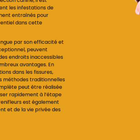
ction canine, il est
nt les infestations de
lement entraînés pour
sentiel dans cette
ingue par son efficacité et
xceptionnel, peuvent
des endroits inaccessibles
ombreux avantages. En
tions dans les fissures,
les méthodes traditionnelles
mplète peut être réalisée
sser rapidement à l’étape
s renifleurs est également
 et de la vie privée des