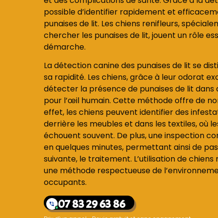
et des complications de santé. Grâce à la déte
possible d’identifier rapidement et efficaceme
punaises de lit. Les chiens renifleurs, spécia
chercher les punaises de lit, jouent un rôle es
démarche.
La détection canine des punaises de lit se dist
sa rapidité. Les chiens, grâce à leur odorat e
détecter la présence de punaises de lit dans 
pour l’œil humain. Cette méthode offre de n
effet, les chiens peuvent identifier des infesta
derrière les meubles et dans les textiles, où 
échouent souvent. De plus, une inspection co
en quelques minutes, permettant ainsi de pa
suivante, le traitement. L’utilisation de chien
une méthode respectueuse de l’environnement
occupants.
07 83 29 63 86