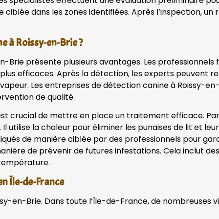
 spécialistes effectuent une évaluation préliminaire pour
lée dans les zones identifiées. Après l’inspection, un rap
ne à Roissy-en-Brie ?
sy-en-Brie présente plusieurs avantages. Les professionn
es plus efficaces. Après la détection, les experts peuve
 vapeur. Les entreprises de détection canine à Roissy-en-
rvention de qualité.
l est crucial de mettre en place un traitement efficace. Par
l utilise la chaleur pour éliminer les punaises de lit et leu
ués de manière ciblée par des professionnels pour garan
 manière de prévenir de futures infestations. Cela inclut 
 température.
 en Île-de-France
oissy-en-Brie. Dans toute l’Île-de-France, de nombreuses v