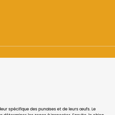
+ de 1500 demandes
En urgence ou sur RDV
deur spécifique des punaises et de leurs œufs. Le