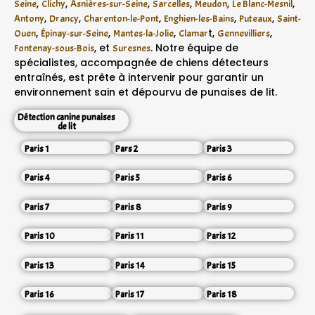
,
,
,
,
,
,
Seine
Clichy
Asnières-sur-Seine
Sarcelles
Meudon
Le Blanc-Mesnil
,
,
,
,
,
Antony
Drancy
Charenton-le-Pont
Enghien-les-Bains
Puteaux
Saint-
,
,
,
t,
,
Ouen
Épinay-sur-Seine
Mantes-la-Jolie
Clamar
Gennevilliers
, et
. Notre équipe de
Fontenay-sous-Bois
Suresnes
spécialistes, accompagnée de chiens détecteurs
entraînés, est prête à intervenir pour garantir un
environnement sain et dépourvu de punaises de lit.
Détection canine punaises
de lit
Paris 1
Pars 2
Paris 3
Paris 4
Paris 5
Paris 6
Paris 7
Paris 8
Paris 9
Paris 10
Paris 11
Paris 12
Paris 13
Paris 14
Paris 15
Paris 16
Paris 17
Paris 18