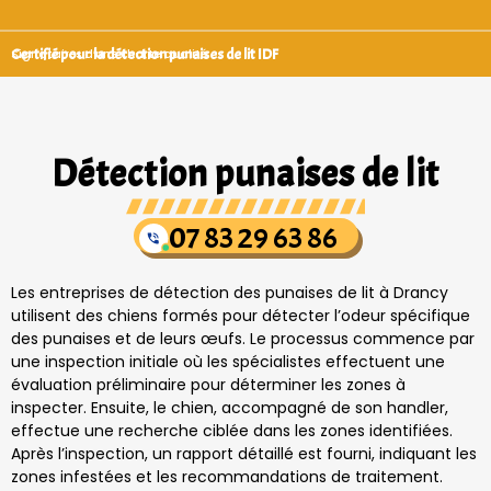
Certifié pour la détection punaises de lit IDF
Signataires d’une charte qualité
Détection punaises de lit
07 83 29 63 86
Les entreprises de détection des punaises de lit à Drancy
utilisent des chiens formés pour détecter l’odeur spécifique
des punaises et de leurs œufs. Le processus commence par
une inspection initiale où les spécialistes effectuent une
évaluation préliminaire pour déterminer les zones à
inspecter. Ensuite, le chien, accompagné de son handler,
effectue une recherche ciblée dans les zones identifiées.
Après l’inspection, un rapport détaillé est fourni, indiquant les
zones infestées et les recommandations de traitement.