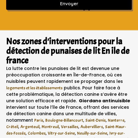
Envoyer
Sans engagement ni frais cachés
Nos zones d'interventions pour la
détection de punaises de lit En ile de
france
La lutte contre les punaises de lit est devenue une
préoccupation croissante en Île-de-France, où ces
nuisibles peuvent rapidement se propager dans les
publics. Pour faire face à
logements et les établissements
cette problématique, la détection canine s’avère être
une solution efficace et rapide.
Giordano antinuisible
intervient sur toute l’île de France, offrant des services
de détection canine dans une multitude de villes,
notamment
,
,
,
,
Paris
Boulogne-Billancourt
Saint-Denis
Nanterre
,
,
,
,
,
Créteil
Argenteuil
Montreuil
Versailles
Aubervilliers
Saint-Maur-
,
,
,
,
des-Fossés
Colombes
Vitry-sur-Seine
Neuilly-sur-Seine
Ivry-sur-