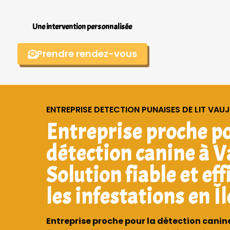
Une intervention personnalisée
Prendre rendez-vous
ENTREPRISE DETECTION PUNAISES DE LIT VAU
Entreprise proche po
détection canine à V
Solution fiable et ef
les infestations en Î
Entreprise proche pour la détection canine