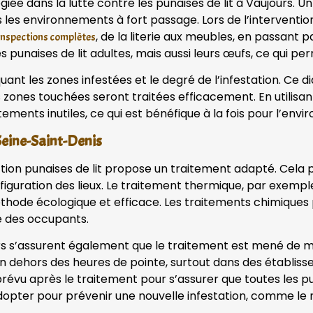
iée dans la lutte contre les punaises de lit à Vaujours.
s les environnements à fort passage. Lors de l’interventi
, de la literie aux meubles, en passant p
inspections complètes
punaises de lit adultes, mais aussi leurs œufs, ce qui pe
iquant les zones infestées et le degré de l’infestation. Ce 
s zones touchées seront traitées efficacement. En utilisa
tements inutiles, ce qui est bénéfique à la fois pour l’env
Seine-Saint-Denis
ection punaises de lit propose un traitement adapté. Cela 
onfiguration des lieux. Le traitement thermique, par exemp
 méthode écologique et efficace. Les traitements chimique
té des occupants.
urs s’assurent également que le traitement est mené de ma
 en dehors des heures de pointe, surtout dans des établis
révu après le traitement pour s’assurer que toutes les pu
opter pour prévenir une nouvelle infestation, comme le n