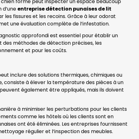
 Un chien formé peut inspecter un espace beaucoup
on d’une
entreprise détection punaises de lit
ar les fissures et les recoins. Grâce à leur odorat
rmet une évaluation complète de l’infestation.
diagnostic approfondi est essentiel pour établir un
nt des méthodes de détection précises, les
ironnement et pour les coûts.
peut inclure des solutions thermiques, chimiques ou
le, consiste à élever la température des pièces à un
s peuvent également être appliqués, mais ils doivent
nière à minimiser les perturbations pour les clients
sements comme les hôtels où les clients sont en
naises ont été éliminées. Les entreprises fournissent
ettoyage régulier et l’inspection des meubles.