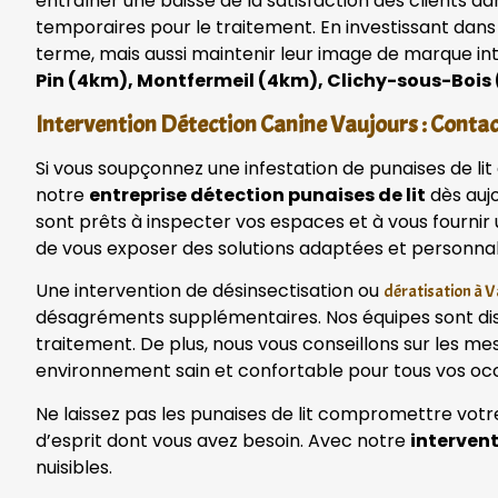
entraîner une baisse de la satisfaction des clients d
temporaires pour le traitement. En investissant dans
terme, mais aussi maintenir leur image de marque in
Pin (4km), Montfermeil (4km), Clichy-sous-Bois
Intervention Détection Canine Vaujours : Conta
Si vous soupçonnez une infestation de punaises de li
notre
entreprise détection punaises de lit
dès aujo
sont prêts à inspecter vos espaces et à vous fourni
de vous exposer des solutions adaptées et personna
Une intervention de désinsectisation ou
dératisation à 
désagréments supplémentaires. Nos équipes sont disp
traitement. De plus, nous vous conseillons sur les me
environnement sain et confortable pour tous vos oc
Ne laissez pas les punaises de lit compromettre votr
d’esprit dont vous avez besoin. Avec notre
interven
nuisibles.