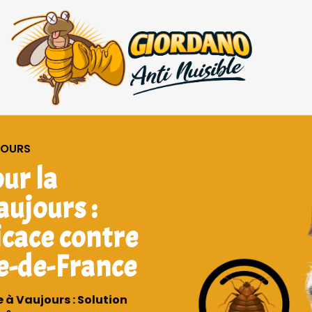
JOURS
ur la
aujours :
ficace contre
le-de-France
 à Vaujours : Solution