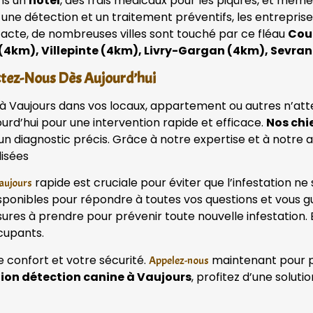
ans un
hôtel
, des frais médicaux pour les piqûres, et mêm
 une détection et un traitement préventifs, les entrepri
tacte, de nombreuses villes sont touché par ce fléau
Coub
 (4km), Villepinte (4km), Livry-Gargan (4km), Sevr
ctez-Nous Dès Aujourd’hui
t à Vaujours dans vos locaux, appartement ou autres n’att
urd’hui pour une intervention rapide et efficace.
Nos chi
r un diagnostic précis. Grâce à notre expertise et à not
lisées
rapide est cruciale pour éviter que l’infestation ne
Vaujours
onibles pour répondre à toutes vos questions et vous gu
sures à prendre pour prévenir toute nouvelle infestation. 
cupants.
e confort et votre sécurité.
maintenant pour pla
Appelez-nous
tion détection canine à Vaujours
, profitez d’une solut