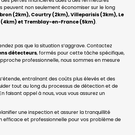
e des pertes financières dues à des fermetures
ses peuvent non seulement économiser sur le long
ron (2km), Courtry (2km), Villeparisis (3km), Le
an (4km) et Tremblay-en-France (5km)
.
endez pas que la situation s’aggrave. Contactez
ens détecteurs
, formés pour cette tâche spécifique,
re approche professionnelle, nous sommes en mesure
 s’étende, entraînant des coûts plus élevés et des
ider tout au long du processus de détection et de
En faisant appel à nous, vous vous assurez un
nifier une inspection et assurer la tranquillité
ion efficace et professionnelle pour vos problème de