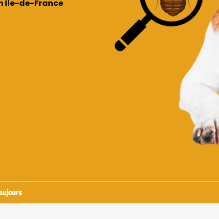
en Île-de-France
Vaujours