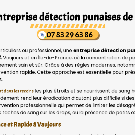
treprise détection punaises de 
07 83 29 63 86
ticuliers ou professionnel, une
entreprise détection pu
 À Vaujours et en Île-de-France, où la concentration de p
onnement sain et sûr. Grâce à des règles modernes, notam
ervention rapide. Cette approche est essentielle pour pré
s.
les plus étroits et se nourrissent de san
t dans les recoins
pidement rend leur éradication d’autant plus difficile si 
rvention professionnelle qui permet de limiter les désag
s taches de sang sur les draps, ou la présence de petits e
ace et Rapide à Vaujours