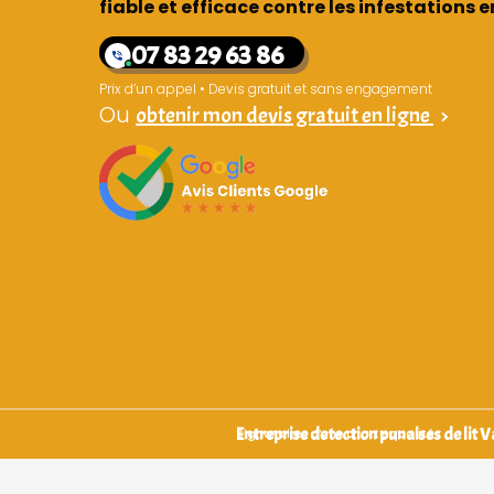
fiable et efficace contre les infestations 
07 83 29 63 86
Prix d’un appel • Devis gratuit et sans engagement
Ou
obtenir mon devis gratuit en ligne
>
Entreprise detection punaises de lit 
Signataires d’une charte qualité