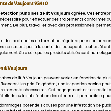
ante de Vaujours 93410
détection punaises de lit Vaujours
agréée. Ces entrepr
ise nécessaire pour effectuer des traitements conformes a
ment. De plus, travailler avec des professionnels permet 
e des protocoles de formation réguliers pour son personne
ons ne nuisent pas à la santé des occupants tout en étant 
galement être sûr que les produits utilisés sont homolog
ion à Vaujours
ises de lit à Vaujours peuvent varier en fonction de plusi
 influencent les prix. En général, une inspection canine p
 traitements nécessaires. Cet engagement est essentiel po
ellerie où la satisfaction des clients est primordiale po
dommages potentiels causés par une infestation de puaises